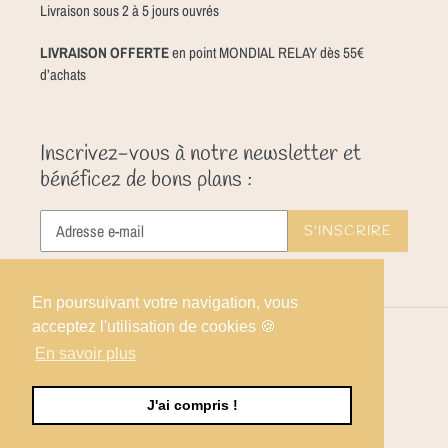
Livraison sous 2 à 5 jours ouvrés
LIVRAISON OFFERTE
en point MONDIAL RELAY dès 55€
d’achats
Inscrivez-vous à notre newsletter et
bénéficez de bons plans :
S'INSCRIRE
En poursuivant votre navigation, vous
acceptez l'utilisation de cookies 🍪
Facebook
Instagram
En savoir plus
J'ai compris !
© 2026,
Angèle Confiserie