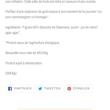
une collation. Cette pâte de fruits est riche en saveurs et peu sucrée.
Profitez d'une explosion de goût exquis à tout moment de la journée ! ou
pour accompagner un fromage !
Ingrédients : Figues 65% (blanche de Salernes), sucre*, jus de citron*,
agar agar*.
*Produit issus de l'agriculture biologique.
Barquette sous vide de 95/100g
Produit sujet à dessiccation
(58€/kg)
PARTAGER
TWEETER
ÉPINGLER
PARTAGER
TWEETER
ÉPINGLER
SUR
SUR
SUR
FACEBOOK
TWITTER
PINTEREST