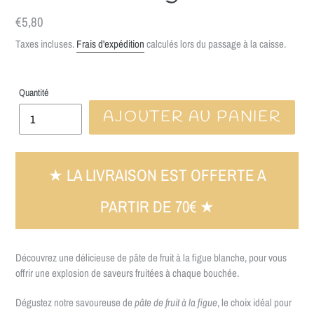
Prix
€5,80
normal
Taxes incluses.
Frais d'expédition
calculés lors du passage à la caisse.
Quantité
AJOUTER AU PANIER
★ LA LIVRAISON EST OFFERTE A
PARTIR DE 70€ ★
Découvrez une délicieuse de pâte de fruit à la figue blanche, pour vous
offrir une explosion de saveurs fruitées à chaque bouchée.
Dégustez notre savoureuse de
pâte de fruit à la figue
, le choix idéal pour