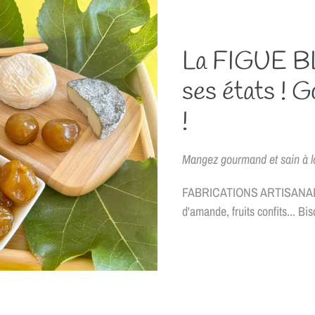
La FIGUE B
ses états ! G
!
Mangez gourmand et sain à la
FABRICATIONS ARTISANALES d
d'amande, fruits confits... Bis