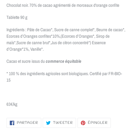
Chocolat noir. 70% de cacao agrémenté de morceaux d'orange confite
Tablette 90 g
Ingrédients : Pâte de Cacao*, Sucre de canne complet*, Beurre de cacao*,
Ecorces d’Oranges confites*10%,(Ecorces d’Oranges*, Sirop de
maïs*,Sucre de canne brut*,Jus de citron concentré*) Essence
d’Orange*1%, Vanille*.
Cacao et sucre issus du
commerce équitable
* 100 % des ingrédients agricoles sont biologiques. Certifié par FR-BIO-
15
63€/kg
PARTAGER
TWEETER
ÉPINGLER
PARTAGER
TWEETER
ÉPINGLER
SUR
SUR
SUR
FACEBOOK
TWITTER
PINTEREST