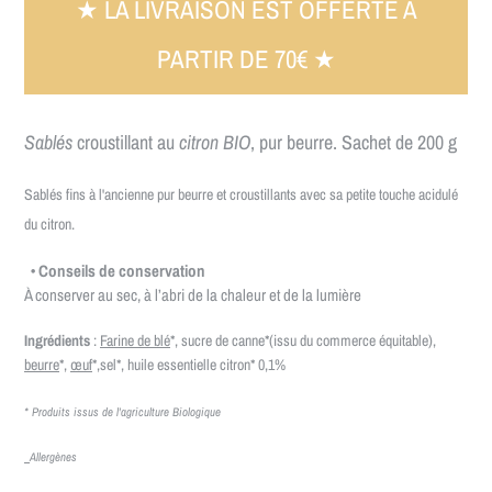
★ LA LIVRAISON EST OFFERTE A
PARTIR DE 70€ ★
Sablés
croustillant au
citron BIO
, pur beurre. Sachet de 200 g
Sablés fins à l'ancienne pur beurre et croustillants avec sa petite touche acidulé
du citron.
• Conseils de conservation
À conserver au sec, à l’abri de la chaleur et de la lumière
Ingrédients
:
Farine de blé
*, sucre de canne*
(issu du commerce équitable)
,
beurre
*,
œuf
*,sel*, huile essentielle citron* 0,1%
* Produits issus de l'agriculture Biologique
Allergènes