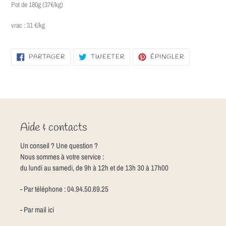
Pot de 180g (37€/kg)
vrac : 31
€/kg
PARTAGER
TWEETER
ÉPINGLER
PARTAGER
TWEETER
ÉPINGLER
SUR
SUR
SUR
FACEBOOK
TWITTER
PINTEREST
Aide & contacts
Un conseil ? Une question ?
Nous sommes à votre service :
du lundi au samedi, de 9h à 12h et de 13h 30 à 17h00
- Par téléphone : 04.94.50.69.25
- Par mail
ici