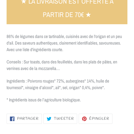
★ LA LIVRAISON EST OFFERTE A
PARTIR DE 70€ ★
86% de légumes dans ce tartinable, cuisinés avec de l'origan et un peu
d'ail. Des saveurs authentiques, clairement identifiables, savoureuses.
Avec une liste d'ingrédients courte.
Conseils : Sur toasts, dans des feuilletés, dans les plats de pâtes, en
verrines avec de la mozzarella…
Ingrédients : Poivrons rouges* 72%, aubergines* 14%, huile de
tournesol*, vinaigre d’alcool*, ail*, sel, origan* 0,4%, poivre*.
* Ingrédients issus de l’agriculture biologique.
PARTAGER
TWEETER
ÉPINGLER
PARTAGER
TWEETER
ÉPINGLER
SUR
SUR
SUR
FACEBOOK
TWITTER
PINTEREST