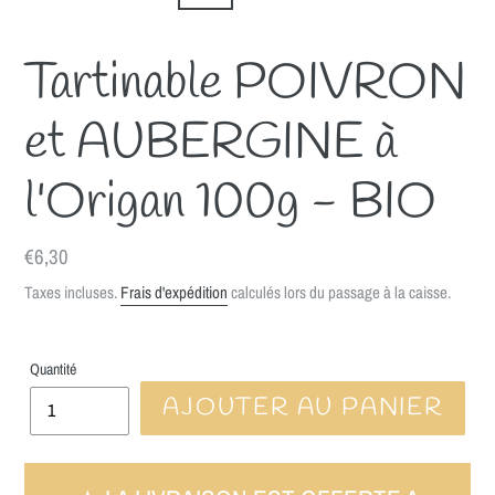
Tartinable POIVRON
et AUBERGINE à
l'Origan 100g - BIO
Prix
€6,30
normal
Taxes incluses.
Frais d'expédition
calculés lors du passage à la caisse.
Quantité
AJOUTER AU PANIER