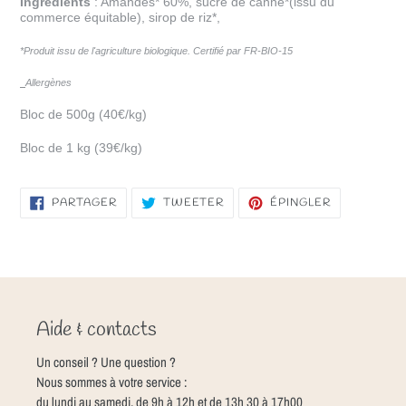
Ingrédients
: Amandes* 60%, sucre de canne*
(issu du
commerce équitable)
, sirop de riz*,
*Produit issu de l'agriculture biologique. Certifié par FR-BIO-15
Allergènes
Bloc de 500g (40€/kg)
Bloc de 1 kg (39€/kg)
PARTAGER
TWEETER
ÉPINGLER
PARTAGER
TWEETER
ÉPINGLER
SUR
SUR
SUR
FACEBOOK
TWITTER
PINTEREST
Aide & contacts
Un conseil ? Une question ?
Nous sommes à votre service :
du lundi au samedi, de 9h à 12h et de 13h 30 à 17h00