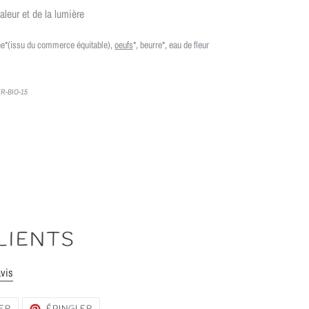
aleur et de la lumière
ne*
(issu du commerce équitable)
,
oeufs
*, beurre*, eau de fleur
 FR-BIO-15
LIENTS
avis
TWEETER
ÉPINGLER
ER
ÉPINGLER