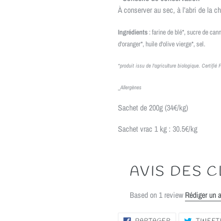
À conserver au sec, à l’abri de la ch
Ingrédients
: farine de blé*, sucre de can
d'oranger*, huile d'olive vierge*, sel.
*produit issu de l'agriculture biologique. Certifié
Allergènes
Sachet de 200g (34€/kg)
Sachet vrac 1 kg : 30.5€/kg
AVIS DES C
Based on 1 review
Rédiger un 
PARTAGER
PARTAGER
TWEET