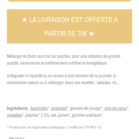
★ LA LIVRAISON EST OFFERTE A
PARTIR DE 70€ ★
Mélange de
fruits secs bio
au paprika, pour une collation de
grande
qualité
, savoureuse et extrêmement
nutritive et énergétique
.
A déguster à l
'apéritif
ou en
encas
à tout moment de la journée. A
consommer nature ou à mélanger dans vos recettes : salades, riz...
Ingrédients
:
Arachides
*,
amandes
*, graines de courge*,
noix de cajou
*,
noisettes
*, paprika* 1.5%, sel, poivre*, gomme arabique*.
* Produit issu de l'agriculture biologique. Certifié par FR-BIO-15
Allergènes