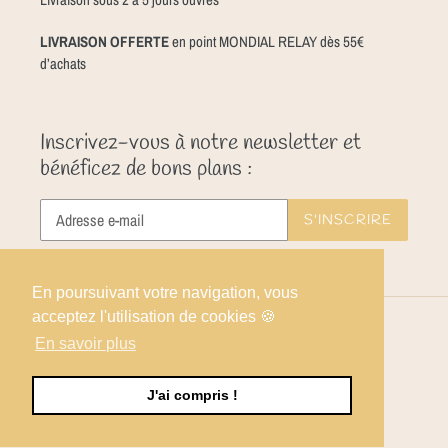
LIVRAISON OFFERTE
en point MONDIAL RELAY dès 55€
d’achats
Inscrivez-vous à notre newsletter et
bénéficez de bons plans :
S'INSCRIRE
En poursuivant votre navigation, vous
acceptez l'utilisation de cookies 🍪
Facebook
Instagram
En savoir plus
J'ai compris !
© 2026,
Angèle Confiserie