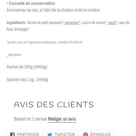
• Conseils de conservation
À conserver au sec, à l’abri de la chaleur et de la lumière
Ingrédients
: farine de petit épeautre*,
amandes
*, sucre de canne*,
oeufs
*, eau de
fleur d'oranger*
*produit issu de l'agriculture biologique. Certifié FR-BIO-15
Allergènes
Sachet de 200g (39€/kg)
Sachet vrac 1 kg : 34€/kg
AVIS DES CLIENTS
Based on 1 review
Rédiger un avis
PARTAGER
TWEETER
ÉPINGLER
PARTAGER
TWEETER
ÉPINGLER