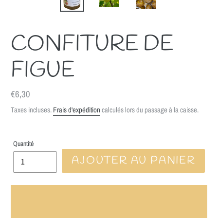
CONFITURE DE
FIGUE
Prix
€6,30
normal
Taxes incluses.
Frais d'expédition
calculés lors du passage à la caisse.
Quantité
AJOUTER AU PANIER
★ LA LIVRAISON EST OFFERTE A