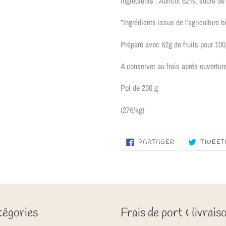
Ingrédients : Abricot 62%, sucre de 
*Ingrédients issus de l’agriculture b
Préparé avec 62g de fruits pour 100
A conserver au frais après ouvertur
Pot de 230 g
(27€/kg)
PARTAGER
PARTAGER
TWEET
SUR
FACEBOOK
égories
Frais de port & livrais