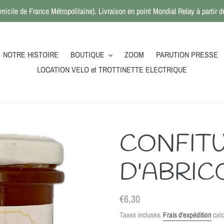
micile de France Métropolitaine). Livraison en point Mondial Relay à partir
NOTRE HISTOIRE
BOUTIQUE
ZOOM
PARUTION PRESSE
LOCATION VELO et TROTTINETTE ELECTRIQUE
CONFIT
D'ABRIC
Prix
€6,30
normal
Taxes incluses.
Frais d'expédition
calc