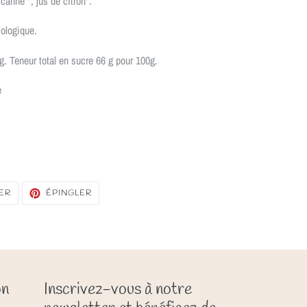
canne *, jus de citron*.
iologique.
g. Teneur total en sucre 66 g pour 100g.
e
TWEETER
ÉPINGLER
ER
ÉPINGLER
SUR
SUR
TWITTER
PINTEREST
on
Inscrivez-vous à notre