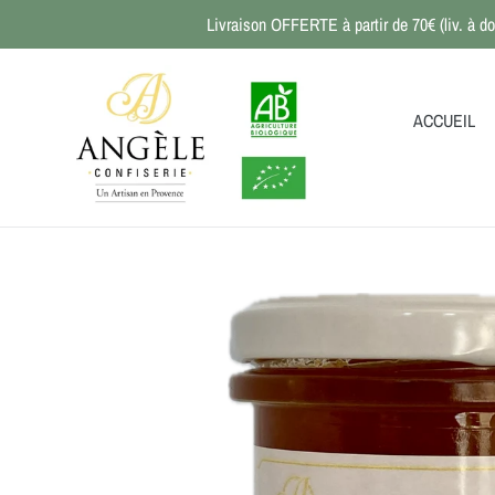
Passer
Livraison OFFERTE à partir de 70€ (liv. à do
au
contenu
ACCUEIL