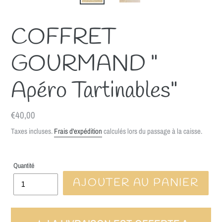
COFFRET
GOURMAND "
Apéro Tartinables"
Prix
€40,00
normal
Taxes incluses.
Frais d'expédition
calculés lors du passage à la caisse.
Quantité
AJOUTER AU PANIER