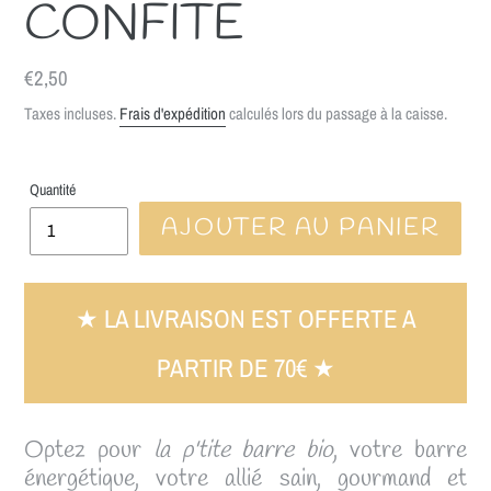
CONFITE
Prix
€2,50
normal
Taxes incluses.
Frais d'expédition
calculés lors du passage à la caisse.
Quantité
AJOUTER AU PANIER
★ LA LIVRAISON EST OFFERTE A
PARTIR DE 70€ ★
Optez pour
la p'tite barre bio
, votre barre
énergétique, votre allié sain, gourmand et