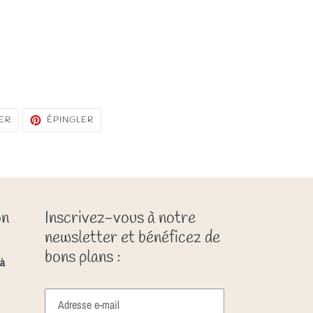
TWEETER
ÉPINGLER
ER
ÉPINGLER
SUR
SUR
TWITTER
PINTEREST
on
Inscrivez-vous à notre
newsletter et bénéficez de
bons plans :
à