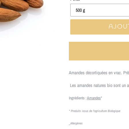
AJOU
★ LA LIVRAISON E
Amandes décortiquées en vrac. Prêt
Les amandes natures bio sont un ato
Ingrédients :
Amandes
*
* Produits issus de l'agriculture Biologique
Allergènes