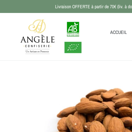
Passer
Livraison OFFERTE à partir de 70€ (liv. à do
au
contenu
ACCUEIL