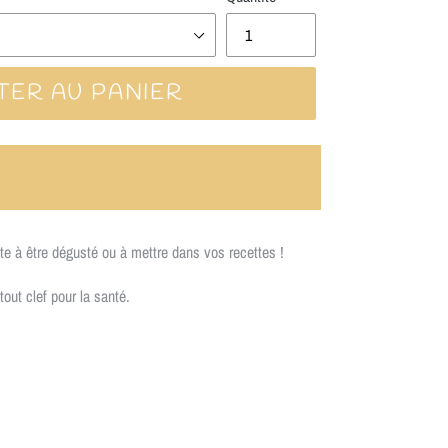
TER AU PANIER
ST OFFERTE A PARTIR DE 70€ ★
e à être dégusté ou à mettre dans vos recettes !
ut clef pour la santé.