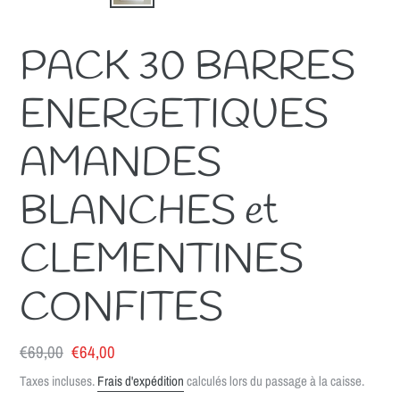
PACK 30 BARRES
ENERGETIQUES
AMANDES
BLANCHES et
CLEMENTINES
CONFITES
Prix
€69,00
Prix
€64,00
normal
réduit
Taxes incluses.
Frais d'expédition
calculés lors du passage à la caisse.