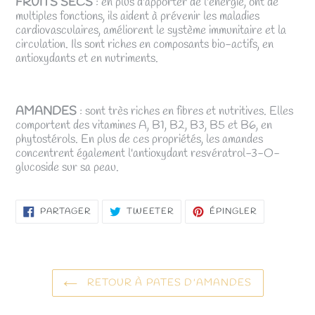
FRUITS SECS
: en plus d'apporter de l'énergie, ont de
multiples fonctions, ils aident à prévenir les maladies
cardiovasculaires, améliorent le système immunitaire et la
circulation. Ils sont riches en composants bio-actifs, en
antioxydants et en nutriments.
AMANDES
: sont très riches en fibres et nutritives. Elles
comportent des vitamines A, B1, B2, B3, B5 et B6, en
phytostérols. En plus de ces propriétés, les amandes
concentrent également l'antioxydant resvératrol-3-O-
glucoside sur sa peau.
PARTAGER
TWEETER
ÉPINGLER
PARTAGER
TWEETER
ÉPINGLER
SUR
SUR
SUR
FACEBOOK
TWITTER
PINTEREST
RETOUR À PATES D'AMANDES