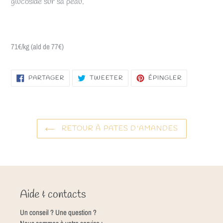
glucoside sur sa peau.
71€/kg (ald de 77€)
PARTAGER
TWEETER
ÉPINGLER
PARTAGER
TWEETER
ÉPINGLER
SUR
SUR
SUR
FACEBOOK
TWITTER
PINTEREST
RETOUR À PATES D'AMANDES
Aide & contacts
Un conseil ? Une question ?