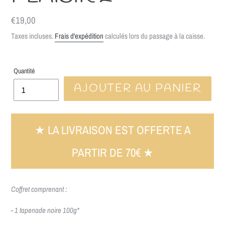
Prix
€19,00
normal
Taxes incluses.
Frais d'expédition
calculés lors du passage à la caisse.
Quantité
AJOUTER AU PANIER
★ LA LIVRAISON EST OFFERTE A
PARTIR DE 70€ ★
Coffret comprenant :
- 1 tapenade noire 100g*