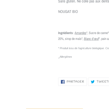
Sans gluten. Ne colle pas aux dents
NOUGAT BIO
Ingrédients
:
Amandes
*, Sucre de canne*
20%, sirop de maïs*,
Blanc d’œuf
*, pain 
* Produit issu de l'agriculture biologique. C
Allergènes
PARTAGER
PARTAGER
TWEET
SUR
FACEBOOK