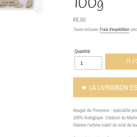
100g
Prix
€6,50
normal
Taxes incluses.
Frais d'expédition
calc
Quantité
AJ
★ LA LIVRAISON E
Nougat de Provence
: spécialité p
100% biologique. Création du Maître
libèrera l'arôme subtil du miel de l