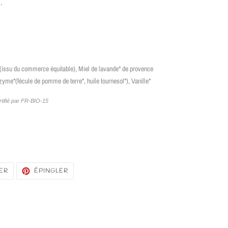
.
(issu du commerce équitable)
, Miel de lavande* de provence
azyme*(fécule de pomme de terre*, huile tournesol*), Vanille*
ertifié par FR-BIO-15
TWEETER
ÉPINGLER
ER
ÉPINGLER
SUR
SUR
TWITTER
PINTEREST