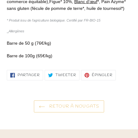
commerce équitable)
,Figue* 10%,
Blanc d’œuf
*, Pain Azyme*
sans gluten (fécule de pomme de terre*, huile de tournesol*)
* Produit issu de l'agriculture biologique. Certifié par FR-BIO-15
Allergènes
Barre de 50 g (76€/kg)
Barre de 100g (65€/kg)
PARTAGER
TWEETER
ÉPINGLER
PARTAGER
TWEETER
ÉPINGLER
SUR
SUR
SUR
FACEBOOK
TWITTER
PINTEREST
RETOUR À NOUGATS