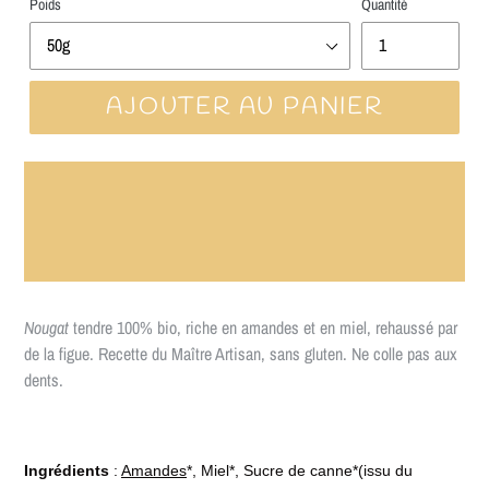
Poids
Quantité
AJOUTER AU PANIER
★ LA LIVRAISON EST OFFERTE A
PARTIR DE 70€ ★
Nougat
tendre 100% bio, riche en amandes et en miel, rehaussé par
de la figue. Recette du Maître Artisan, sans gluten. Ne colle pas aux
dents.
Ingrédients
:
Amandes
*, Miel*, Sucre de canne*
(issu du