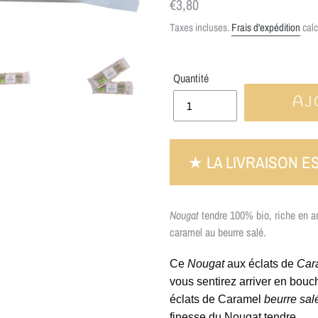
Prix
€3,80
normal
Taxes incluses.
Frais d'expédition
calc
Quantité
AJ
★ LA LIVRAISON E
Nougat
tendre 100% bio, riche en a
caramel au beurre salé.
Ce
Nougat
aux éclats de
Car
vous sentirez arriver en bouc
éclats de Caramel
beurre sal
finesse du Nougat tendre.