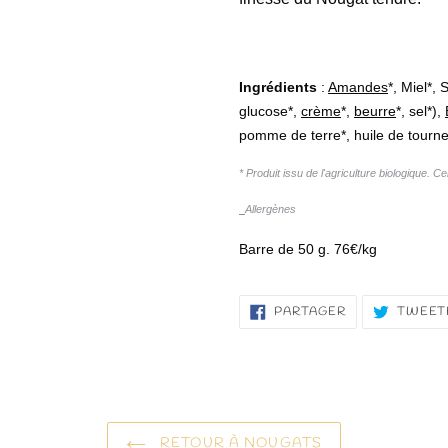
Ingrédients
:
Amandes
*, Miel*,
glucose*,
crème
*,
beurre
*, sel*),
pomme de terre*, huile de tourne
* Produit issu de l'agriculture biologique. C
Allergènes
Barre de 50 g. 76€/kg
PARTAGER
PARTAGER
TWEET
SUR
FACEBOOK
RETOUR À NOUGATS