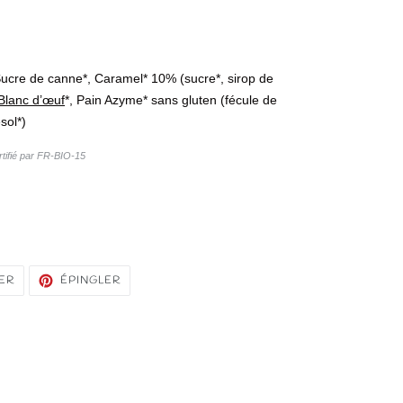
 Sucre de canne*, Caramel* 10% (sucre*, sirop de
Blanc d’œuf
*, Pain Azyme* sans gluten (fécule de
sol*)
ertifié par FR-BIO-15
TWEETER
ÉPINGLER
ER
ÉPINGLER
SUR
SUR
TWITTER
PINTEREST