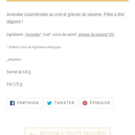
Amandes caramélisées au miel et graines de sésame. Prête à être
dégusté !
Ingrédients :
Amandes
*, miel*, sucre de canne*,
graines de sésame* 6%
* Produits issus de l'agriculture Biologique
Allergènes
Sachet de 120 g
Pot 170 g
PARTAGER
TWEETER
ÉPINGLER
PARTAGER
TWEETER
ÉPINGLER
SUR
SUR
SUR
FACEBOOK
TWITTER
PINTEREST
RETOUR À FRUITS SECS BIO