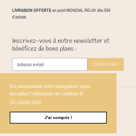
LIVRAISON OFFERTE
en point MONDIAL RELAY dès 55€
d’achats
Inscrivez-vous à notre newsletter et
bénéficez de bons plans :
S'INSCRIRE
En poursuivant votre navigation, vous
acceptez l'utilisation de cookies 🍪
Facebook
Instagram
En savoir plus
J'ai compris !
© 2026,
Angèle Confiserie