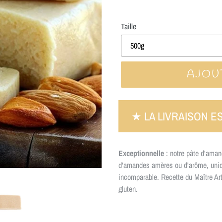
Taille
AJOU
★ LA LIVRAISON E
Exceptionnelle
: notre pâte d'ama
d'amandes amères ou d'arôme, uni
incomparable. Recette du Maître Art
gluten.