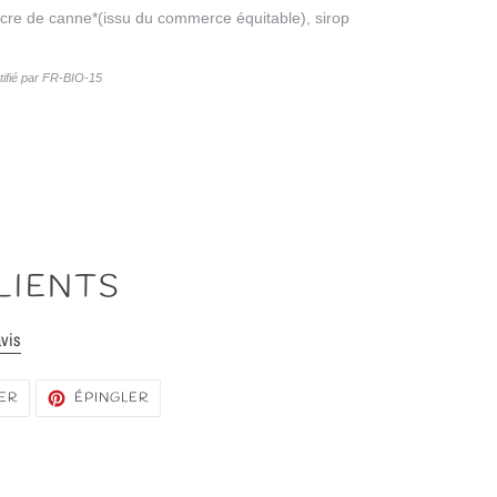
ucre de canne*
(issu du commerce équitable)
, sirop
rtifié par FR-BIO-15
LIENTS
avis
TWEETER
ÉPINGLER
ER
ÉPINGLER
SUR
SUR
TWITTER
PINTEREST