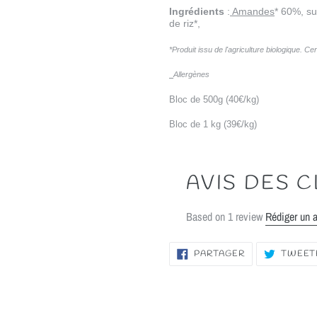
Ingrédients
:
Amandes
* 60%, s
de riz*,
*Produit issu de l'agriculture biologique. Ce
Allergènes
Bloc de 500g (40€/kg)
Bloc de 1 kg (39€/kg)
AVIS DES C
Based on 1 review
Rédiger un 
PARTAGER
PARTAGER
TWEET
SUR
FACEBOOK