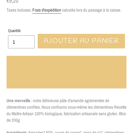
Prix
€9,20
normal
Taxes incluses.
Frais d'expédition
calculés lors du passage à la caisse.
Quantité
AJOUTER AU PANIER
★ LA LIVRAISON EST OFFERTE A
PARTIR DE 70€ ★
Une merveille
: notre délicieuse pâte d'amande agrémentée de
clémentines confites. Nous confisons nous-même les clémentines Recette
du Maître Artisan 100% biologique, fabrication artisanale sans gluten. Bloc
de 200g
Ingrédients
:
Amandes*
60%, sucre de canne*, sirop de riz*, clémentines