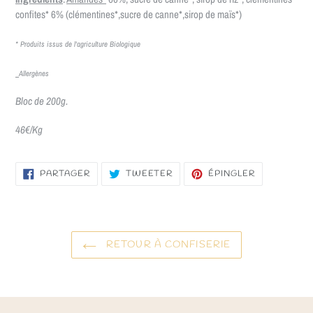
confites* 6% (clémentines*,sucre de canne*,sirop de maïs*)
* Produits issus de l'agriculture Biologique
Allergènes
Bloc de 200g.
46€/Kg
PARTAGER
TWEETER
ÉPINGLER
PARTAGER
TWEETER
ÉPINGLER
SUR
SUR
SUR
FACEBOOK
TWITTER
PINTEREST
RETOUR À CONFISERIE