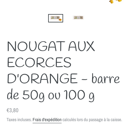
NOUGAT AUX
ECORCES
D'ORANGE - barre
de 50g ou 100 g
Prix
€3,80
normal
Taxes incluses.
Frais d'expédition
calculés lors du passage à la caisse.