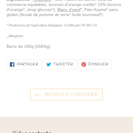
commerce équitable)
, écorces d'orange confite* 10% (écorce
d'orange*, sirop glucose*),
Blanc d'oeuf
*, Pain Azyme* sans
gluten (fécule de pomme de terre*,huile tournesol*)
* Produit issu de l'agriculture biologique. Certifié par FR-BIO-15
Allergènes
Barre de 100g (65€/kg)
PARTAGER
TWEETER
ÉPINGLER
PARTAGER
TWEETER
ÉPINGLER
SUR
SUR
SUR
FACEBOOK
TWITTER
PINTEREST
RETOUR À CONFISERIE