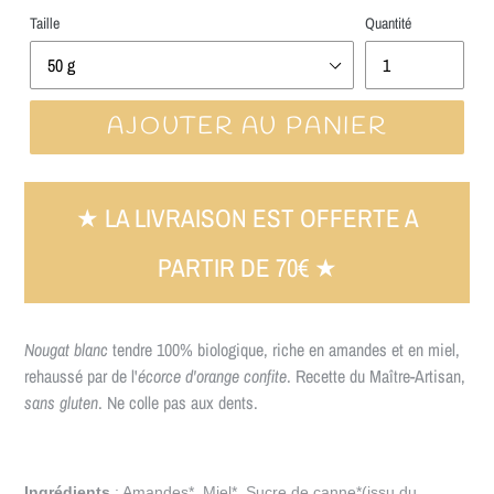
Taille
Quantité
AJOUTER AU PANIER
Nougat blanc
tendre 100% biologique, riche en amandes et en miel,
rehaussé par de l'
écorce d'orange confite
. Recette du Maître-Artisan,
sans gluten
. Ne colle pas aux dents.
Ingrédients
:
Amandes
*, Miel*, Sucre de canne*
(issu du