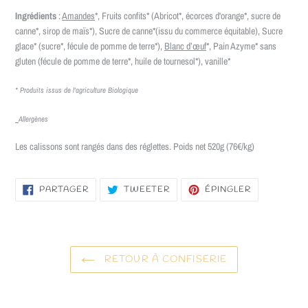
Ingrédients
:
Amandes
*, Fruits confits* (Abricot*, écorces d'orange*, sucre de
canne*, sirop de maïs*), Sucre de canne*
(issu du commerce équitable)
, Sucre
glace* (sucre*, fécule de pomme de terre*),
Blanc d’œuf
*, Pain Azyme* sans
gluten (fécule de pomme de terre*, huile de tournesol*), vanille*
* Produits issus de l'agriculture Biologique
Allergènes
Les calissons sont rangés dans des réglettes. Poids net 520g (76€/kg)
PARTAGER
TWEETER
ÉPINGLER
PARTAGER
TWEETER
ÉPINGLER
SUR
SUR
SUR
FACEBOOK
TWITTER
PINTEREST
RETOUR À CONFISERIE