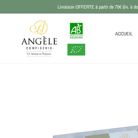
Passer
Livraison OFFERTE à partir de 70€ (liv. à do
au
contenu
ACCUEIL