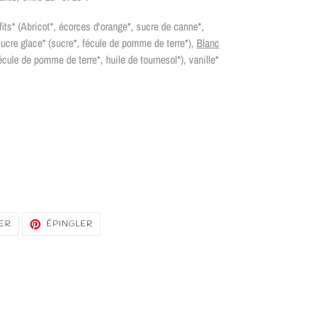
nfits* (Abricot*, écorces d'orange*, sucre de canne*,
ucre glace* (sucre*, fécule de pomme de terre*),
Blanc
cule de pomme de terre*, huile de tournesol*), vanille*
TWEETER
ÉPINGLER
ER
ÉPINGLER
SUR
SUR
TWITTER
PINTEREST