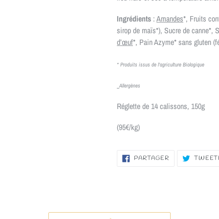
Ingrédients
:
Amandes
*, Fruits co
sirop de maïs*), Sucre de canne*, S
d’œuf
*, Pain Azyme* sans gluten (fé
* Produits issus de l'agriculture Biologique
Allergènes
Réglette de 14 calissons, 150g
(95€/kg)
PARTAGER
PARTAGER
TWEET
SUR
FACEBOOK