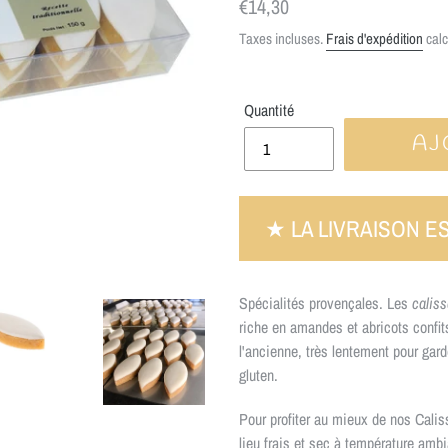
Prix
€14,30
normal
Taxes incluses.
Frais d'expédition
calc
Quantité
AJ
★ LA LIVRAISON E
Spécialités provençales. Les
calis
riche en amandes et abricots confi
l'ancienne, très lentement pour gard
gluten.
Pour profiter au mieux de nos Cali
lieu frais et sec à température ambi