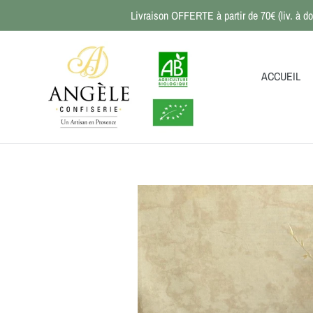
Passer
Livraison OFFERTE à partir de 70€ (liv. à do
au
contenu
ACCUEIL