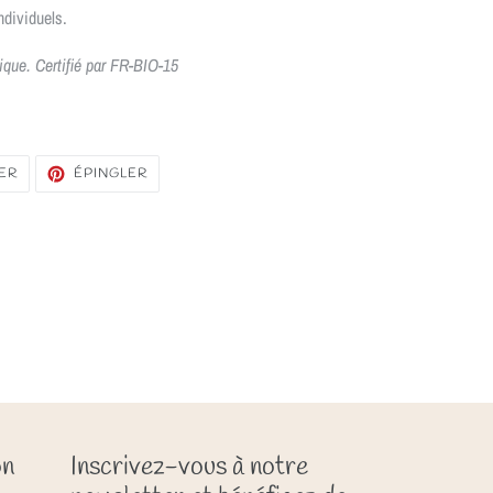
individuels.
gique. Certifié par FR-BIO-15
TWEETER
ÉPINGLER
ER
ÉPINGLER
SUR
SUR
TWITTER
PINTEREST
on
Inscrivez-vous à notre