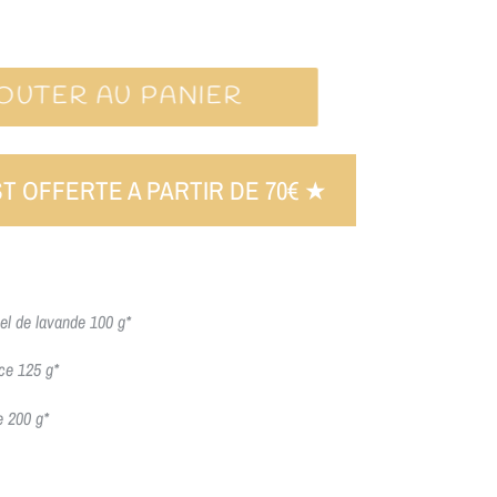
OUTER AU PANIER
ST OFFERTE A PARTIR DE 70€ ★
el de lavande 100 g*
ce 125 g*
e 200 g*