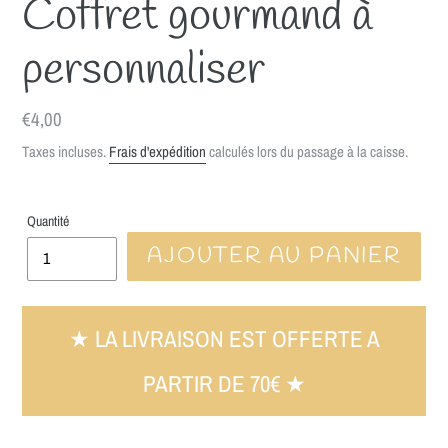
Coffret gourmand à
personnaliser
Prix
€4,00
normal
Taxes incluses.
Frais d'expédition
calculés lors du passage à la caisse.
Quantité
AJOUTER AU PANIER